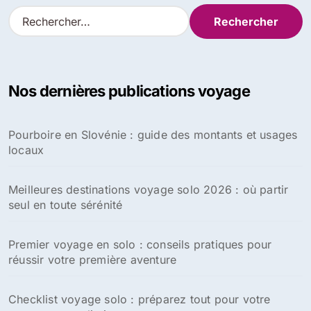
R
e
c
h
e
Nos dernières publications voyage
r
c
h
Pourboire en Slovénie : guide des montants et usages
e
locaux
r
:
Meilleures destinations voyage solo 2026 : où partir
seul en toute sérénité
Premier voyage en solo : conseils pratiques pour
réussir votre première aventure
Checklist voyage solo : préparez tout pour votre