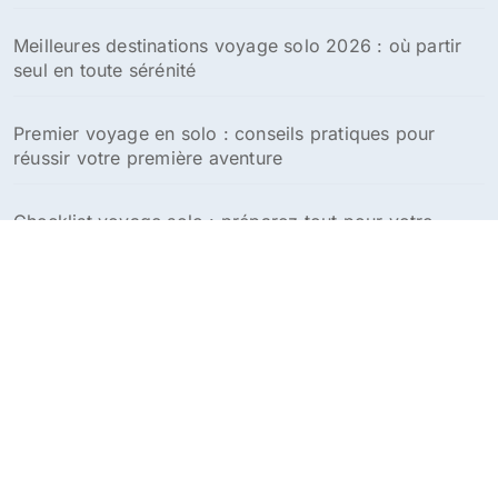
:
Meilleures destinations voyage solo 2026 : où partir
seul en toute sérénité
Premier voyage en solo : conseils pratiques pour
réussir votre première aventure
Checklist voyage solo : préparez tout pour votre
aventure en solitaire
Conseils pour voyager seule en tant que femme :
guide pratique et sécurité