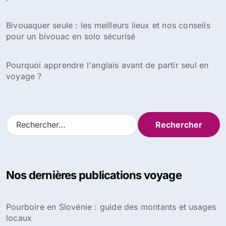
Bivouaquer seule : les meilleurs lieux et nos conseils
pour un bivouac en solo sécurisé
Pourquoi apprendre l'anglais avant de partir seul en
voyage ?
R
e
c
h
e
Nos dernières publications voyage
r
c
h
Pourboire en Slovénie : guide des montants et usages
e
locaux
r