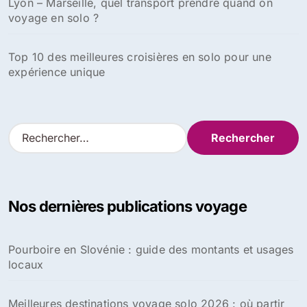
Lyon – Marseille, quel transport prendre quand on
voyage en solo ?
Top 10 des meilleures croisières en solo pour une
expérience unique
R
e
c
h
e
Nos dernières publications voyage
r
c
h
Pourboire en Slovénie : guide des montants et usages
e
locaux
r
:
Meilleures destinations voyage solo 2026 : où partir