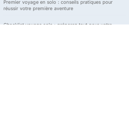
Premier voyage en solo : conseils pratiques pour
réussir votre première aventure
Checklist voyage solo : préparez tout pour votre
aventure en solitaire
Conseils pour voyager seule en tant que femme :
guide pratique et sécurité
Voyage Solo