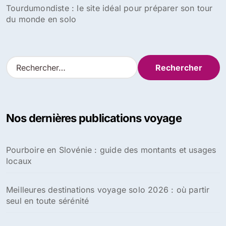
Tourdumondiste : le site idéal pour préparer son tour
du monde en solo
R
e
c
h
e
Nos dernières publications voyage
r
c
h
Pourboire en Slovénie : guide des montants et usages
e
locaux
r
:
Meilleures destinations voyage solo 2026 : où partir
seul en toute sérénité