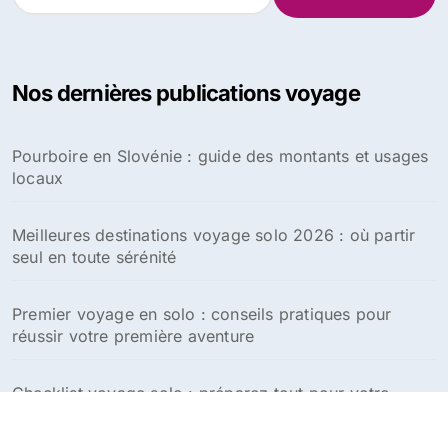
e
c
h
e
Nos dernières publications voyage
r
c
h
Pourboire en Slovénie : guide des montants et usages
e
locaux
r
:
Meilleures destinations voyage solo 2026 : où partir
seul en toute sérénité
Premier voyage en solo : conseils pratiques pour
réussir votre première aventure
Checklist voyage solo : préparez tout pour votre
aventure en solitaire