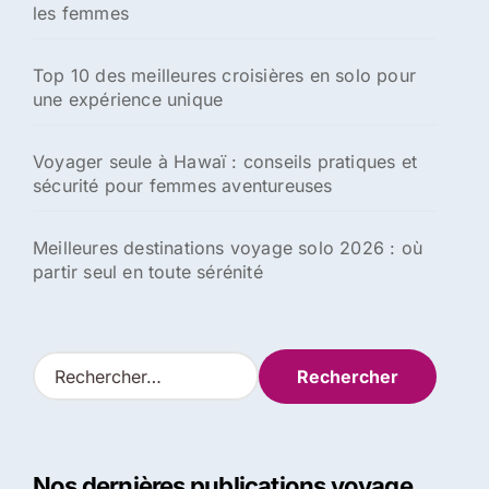
les femmes
Top 10 des meilleures croisières en solo pour
une expérience unique
Voyager seule à Hawaï : conseils pratiques et
sécurité pour femmes aventureuses
Meilleures destinations voyage solo 2026 : où
partir seul en toute sérénité
R
e
c
h
e
Nos dernières publications voyage
r