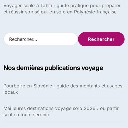
Voyager seule à Tahiti : guide pratique pour préparer
et réussir son séjour en solo en Polynésie française
R
e
c
h
e
Nos dernières publications voyage
r
c
h
Pourboire en Slovénie : guide des montants et usages
e
locaux
r
:
Meilleures destinations voyage solo 2026 : où partir
seul en toute sérénité