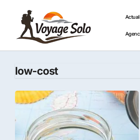
Passer
au
Actual
contenu
Agenc
low-cost