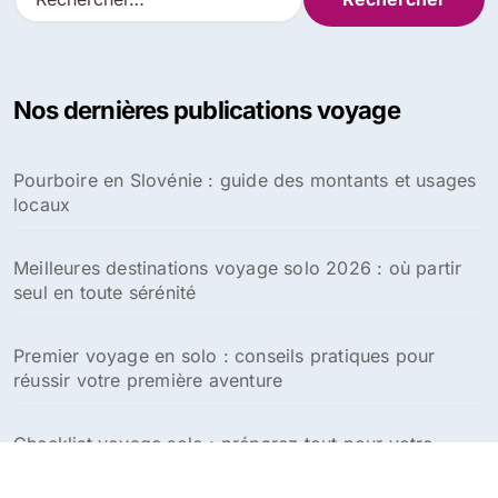
e
c
h
e
Nos dernières publications voyage
r
c
h
Pourboire en Slovénie : guide des montants et usages
e
locaux
r
:
Meilleures destinations voyage solo 2026 : où partir
seul en toute sérénité
Premier voyage en solo : conseils pratiques pour
réussir votre première aventure
Checklist voyage solo : préparez tout pour votre
aventure en solitaire