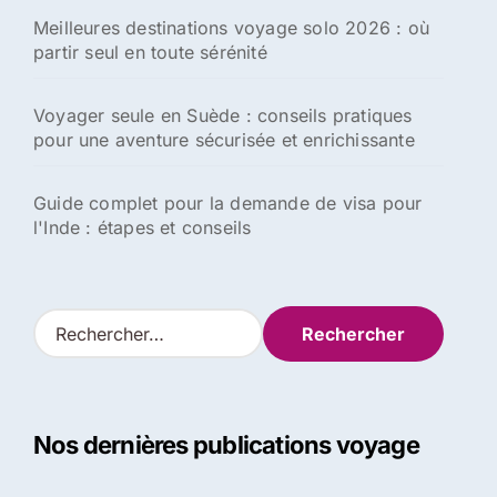
Meilleures destinations voyage solo 2026 : où
partir seul en toute sérénité
Voyager seule en Suède : conseils pratiques
pour une aventure sécurisée et enrichissante
Guide complet pour la demande de visa pour
l'Inde : étapes et conseils
R
e
c
h
e
Nos dernières publications voyage
r
c
h