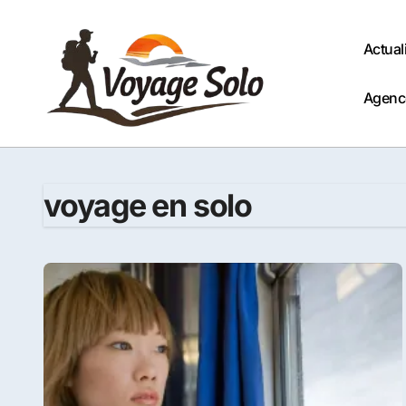
Passer
au
Actual
contenu
Agenc
voyage en solo