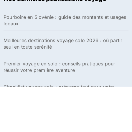
c
h
Pourboire en Slovénie : guide des montants et usages
e
locaux
r
:
Meilleures destinations voyage solo 2026 : où partir
seul en toute sérénité
Premier voyage en solo : conseils pratiques pour
réussir votre première aventure
Checklist voyage solo : préparez tout pour votre
aventure en solitaire
Conseils pour voyager seule en tant que femme :
guide pratique et sécurité