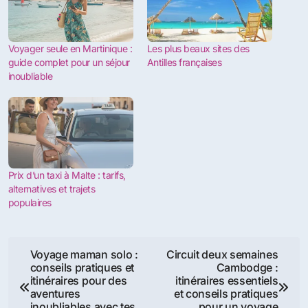
Voyager seule en Martinique :
Les plus beaux sites des
guide complet pour un séjour
Antilles françaises
inoubliable
Prix d’un taxi à Malte : tarifs,
alternatives et trajets
populaires
Navigation
Voyage maman solo :
Circuit deux semaines
conseils pratiques et
Cambodge :
de
itinéraires pour des
itinéraires essentiels
aventures
et conseils pratiques
inoubliables avec tes
pour un voyage