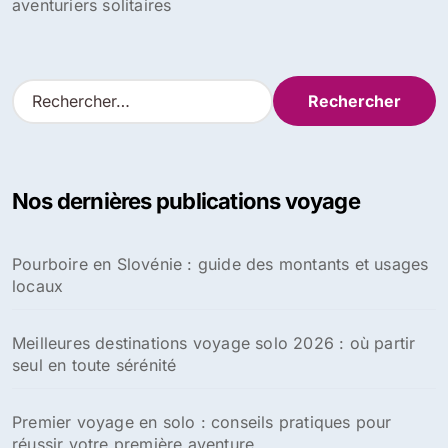
aventuriers solitaires
R
e
c
h
e
Nos dernières publications voyage
r
c
h
Pourboire en Slovénie : guide des montants et usages
e
locaux
r
:
Meilleures destinations voyage solo 2026 : où partir
seul en toute sérénité
Premier voyage en solo : conseils pratiques pour
réussir votre première aventure