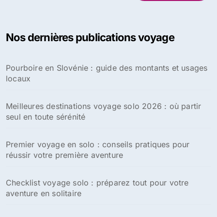
c
h
e
Nos dernières publications voyage
r
c
h
Pourboire en Slovénie : guide des montants et usages
e
locaux
r
:
Meilleures destinations voyage solo 2026 : où partir
seul en toute sérénité
Premier voyage en solo : conseils pratiques pour
réussir votre première aventure
Checklist voyage solo : préparez tout pour votre
aventure en solitaire