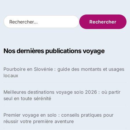
R
e
c
h
e
Nos dernières publications voyage
r
c
h
Pourboire en Slovénie : guide des montants et usages
e
locaux
r
:
Meilleures destinations voyage solo 2026 : où partir
seul en toute sérénité
Premier voyage en solo : conseils pratiques pour
réussir votre première aventure